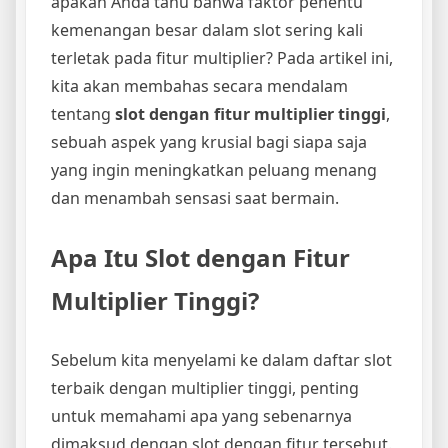
apakah Anda tahu bahwa faktor penentu
kemenangan besar dalam slot sering kali
terletak pada fitur multiplier? Pada artikel ini,
kita akan membahas secara mendalam
tentang
slot dengan fitur multiplier tinggi
,
sebuah aspek yang krusial bagi siapa saja
yang ingin meningkatkan peluang menang
dan menambah sensasi saat bermain.
Apa Itu Slot dengan Fitur
Multiplier Tinggi?
Sebelum kita menyelami ke dalam daftar slot
terbaik dengan multiplier tinggi, penting
untuk memahami apa yang sebenarnya
dimaksud dengan slot dengan fitur tersebut.