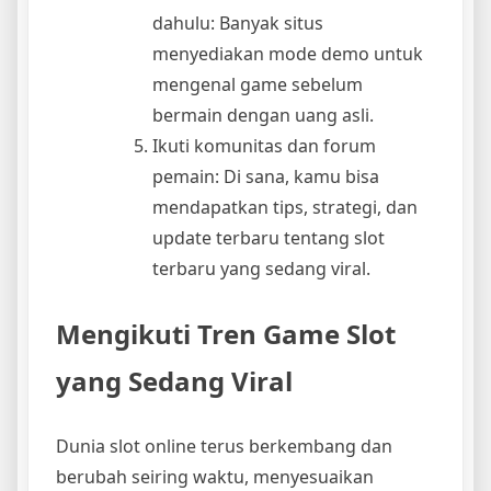
dahulu: Banyak situs
menyediakan mode demo untuk
mengenal game sebelum
bermain dengan uang asli.
Ikuti komunitas dan forum
pemain: Di sana, kamu bisa
mendapatkan tips, strategi, dan
update terbaru tentang slot
terbaru yang sedang viral.
Mengikuti Tren Game Slot
yang Sedang Viral
Dunia slot online terus berkembang dan
berubah seiring waktu, menyesuaikan