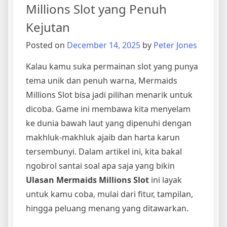
Millions Slot yang Penuh
Kejutan
Posted on
December 14, 2025
by
Peter Jones
Kalau kamu suka permainan slot yang punya
tema unik dan penuh warna, Mermaids
Millions Slot bisa jadi pilihan menarik untuk
dicoba. Game ini membawa kita menyelam
ke dunia bawah laut yang dipenuhi dengan
makhluk-makhluk ajaib dan harta karun
tersembunyi. Dalam artikel ini, kita bakal
ngobrol santai soal apa saja yang bikin
Ulasan Mermaids Millions Slot
ini layak
untuk kamu coba, mulai dari fitur, tampilan,
hingga peluang menang yang ditawarkan.