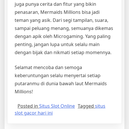
juga punya cerita dan fitur yang bikin
penasaran, Mermaids Millions bisa jadi
teman yang asik. Dari segi tampilan, suara,
sampai peluang menang, semuanya dikemas
dengan apik oleh Microgaming. Yang paling
penting, jangan lupa untuk selalu main
dengan bijak dan nikmati setiap momennya.
Selamat mencoba dan semoga
keberuntungan selalu menyertai setiap
putaranmu di dunia bawah laut Mermaids
Millions!
Posted in
Situs Slot Online
Tagged
situs
slot gacor hari ini