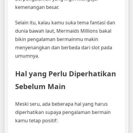
kemenangan besar.
Selain itu, kalau kamu suka tema fantasi dan
dunia bawah laut, Mermaids Millions bakal
bikin pengalaman bermainmu makin
menyenangkan dan berbeda dari slot pada
umumnya.
Hal yang Perlu Diperhatikan
Sebelum Main
Meski seru, ada beberapa hal yang harus
diperhatikan supaya pengalaman bermain
kamu tetap positif: