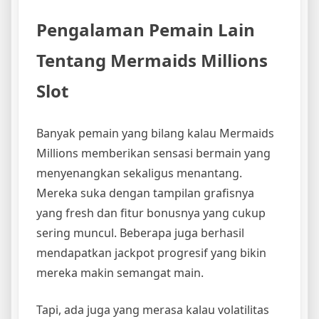
Pengalaman Pemain Lain
Tentang Mermaids Millions
Slot
Banyak pemain yang bilang kalau Mermaids
Millions memberikan sensasi bermain yang
menyenangkan sekaligus menantang.
Mereka suka dengan tampilan grafisnya
yang fresh dan fitur bonusnya yang cukup
sering muncul. Beberapa juga berhasil
mendapatkan jackpot progresif yang bikin
mereka makin semangat main.
Tapi, ada juga yang merasa kalau volatilitas