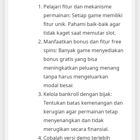
Pelajari fitur dan mekanisme
permainan: Setiap game memiliki
fitur unik. Pahami baik-baik agar
tidak kaget saat memutar slot.
Manfaatkan bonus dan fitur free
spins: Banyak game menyediakan
bonus gratis yang bisa
meningkatkan peluang menang
tanpa harus mengeluarkan
modal besar.
Kelola bankroll dengan bijak:
Tentukan batas kemenangan dan
kerugian agar permainan tetap
menyenangkan dan tidak
merugikan secara finansial.
Cobalah versi demo terlebih