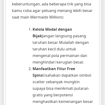
keberuntungan, ada beberapa trik yang bisa
kamu coba agar peluang menang lebih besar
saat main Mermaids Millions:
Kelola Modal dengan
Bijak
Jangan langsung pasang
taruhan besar. Mulailah dengan
taruhan kecil dulu untuk
mengenal pola permainan dan
menghindari kerugian besar.
Manfaatkan Fitur Free
Spins
Usahakan dapatkan simbol
scatter sebanyak mungkin
supaya bisa menikmati putaran
gratis yang berpotensi
menghasilkan kemenangan besar