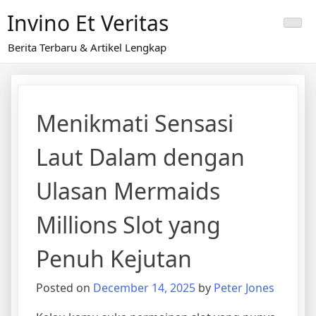
Skip
Invino Et Veritas
to
content
Berita Terbaru & Artikel Lengkap
Menikmati Sensasi
Laut Dalam dengan
Ulasan Mermaids
Millions Slot yang
Penuh Kejutan
Posted on
December 14, 2025
by
Peter Jones