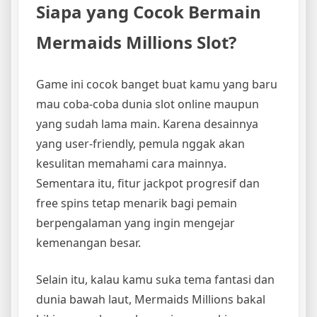
Siapa yang Cocok Bermain
Mermaids Millions Slot?
Game ini cocok banget buat kamu yang baru
mau coba-coba dunia slot online maupun
yang sudah lama main. Karena desainnya
yang user-friendly, pemula nggak akan
kesulitan memahami cara mainnya.
Sementara itu, fitur jackpot progresif dan
free spins tetap menarik bagi pemain
berpengalaman yang ingin mengejar
kemenangan besar.
Selain itu, kalau kamu suka tema fantasi dan
dunia bawah laut, Mermaids Millions bakal