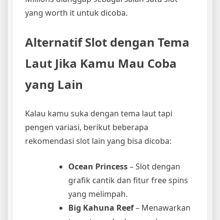
yang worth it untuk dicoba.
Alternatif Slot dengan Tema
Laut Jika Kamu Mau Coba
yang Lain
Kalau kamu suka dengan tema laut tapi
pengen variasi, berikut beberapa
rekomendasi slot lain yang bisa dicoba:
Ocean Princess
– Slot dengan
grafik cantik dan fitur free spins
yang melimpah.
Big Kahuna Reef
– Menawarkan