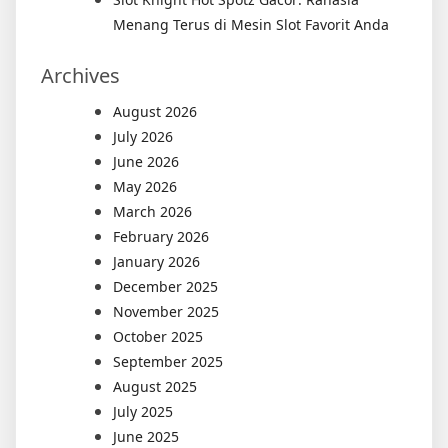
Menang Terus di Mesin Slot Favorit Anda
Archives
August 2026
July 2026
June 2026
May 2026
March 2026
February 2026
January 2026
December 2025
November 2025
October 2025
September 2025
August 2025
July 2025
June 2025