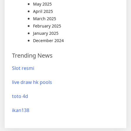
May 2025
April 2025
March 2025
February 2025
January 2025
December 2024
Trending News
Slot resmi
live draw hk pools
toto 4d
ikan138