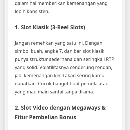
dalam hal memberikan kemenangan yang
lebih konsisten.
1. Slot Klasik (3-Reel Slots)
Jangan remehkan yang satu ini. Dengan
simbol buah, angka 7, dan bar, slot klasik
punya struktur sederhana dan seringkali RTP
yang solid. Volatilitasnya cenderung rendah,
jadi kemenangan kecil akan sering kamu
dapatkan. Cocok banget buat pemula atau
yang mau main santai tanpa drama.
2. Slot Video dengan Megaways &
Fitur Pembelian Bonus