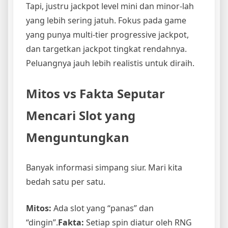
Tapi, justru jackpot level mini dan minor-lah
yang lebih sering jatuh. Fokus pada game
yang punya multi-tier progressive jackpot,
dan targetkan jackpot tingkat rendahnya.
Peluangnya jauh lebih realistis untuk diraih.
Mitos vs Fakta Seputar
Mencari Slot yang
Menguntungkan
Banyak informasi simpang siur. Mari kita
bedah satu per satu.
Mitos:
Ada slot yang “panas” dan
“dingin”.
Fakta:
Setiap spin diatur oleh RNG