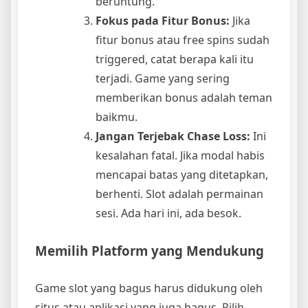
beruntung.
Fokus pada Fitur Bonus:
Jika
fitur bonus atau free spins sudah
triggered, catat berapa kali itu
terjadi. Game yang sering
memberikan bonus adalah teman
baikmu.
Jangan Terjebak Chase Loss:
Ini
kesalahan fatal. Jika modal habis
mencapai batas yang ditetapkan,
berhenti. Slot adalah permainan
sesi. Ada hari ini, ada besok.
Memilih Platform yang Mendukung
Game slot yang bagus harus didukung oleh
situs atau aplikasi yang juga bagus. Pilih