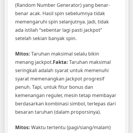
(Random Number Generator) yang benar-
benar acak. Hasil spin sebelumnya tidak
memengaruhi spin selanjutnya. Jadi, tidak
ada istilah “sebentar lagi pasti jackpot”
setelah sekian banyak spin.
Mitos:
Taruhan maksimal selalu bikin
menang jackpot.
Fakta:
Taruhan maksimal
seringkali adalah syarat untuk memenuhi
syarat memenangkan jackpot progresif
penuh. Tapi, untuk fitur bonus dan
kemenangan reguler, mesin tetap membayar
berdasarkan kombinasi simbol, terlepas dari
besaran taruhan (dalam proporsinya).
Mitos:
Waktu tertentu (pagi/siang/malam)