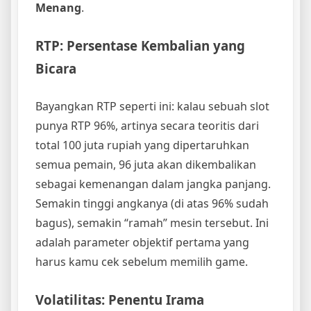
Menang
.
RTP: Persentase Kembalian yang
Bicara
Bayangkan RTP seperti ini: kalau sebuah slot
punya RTP 96%, artinya secara teoritis dari
total 100 juta rupiah yang dipertaruhkan
semua pemain, 96 juta akan dikembalikan
sebagai kemenangan dalam jangka panjang.
Semakin tinggi angkanya (di atas 96% sudah
bagus), semakin “ramah” mesin tersebut. Ini
adalah parameter objektif pertama yang
harus kamu cek sebelum memilih game.
Volatilitas: Penentu Irama