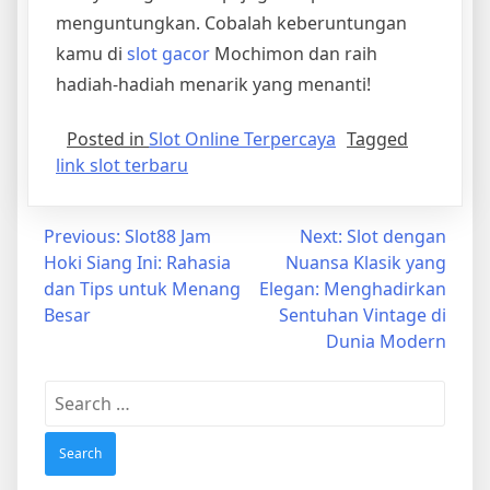
menguntungkan. Cobalah keberuntungan
kamu di
slot gacor
Mochimon dan raih
hadiah-hadiah menarik yang menanti!
Posted in
Slot Online Terpercaya
Tagged
link slot terbaru
Post
Previous:
Slot88 Jam
Next:
Slot dengan
Hoki Siang Ini: Rahasia
Nuansa Klasik yang
navigation
dan Tips untuk Menang
Elegan: Menghadirkan
Besar
Sentuhan Vintage di
Dunia Modern
Search
for: