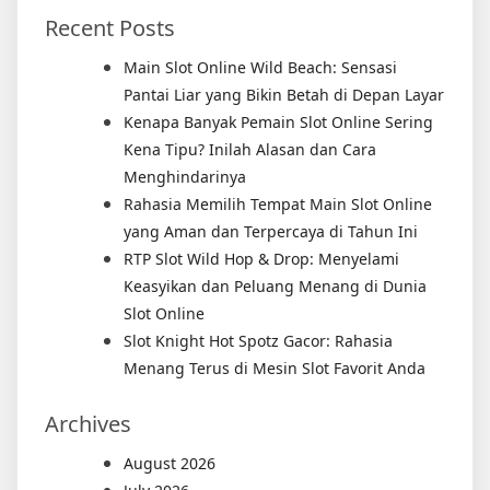
Recent Posts
Main Slot Online Wild Beach: Sensasi
Pantai Liar yang Bikin Betah di Depan Layar
Kenapa Banyak Pemain Slot Online Sering
Kena Tipu? Inilah Alasan dan Cara
Menghindarinya
Rahasia Memilih Tempat Main Slot Online
yang Aman dan Terpercaya di Tahun Ini
RTP Slot Wild Hop & Drop: Menyelami
Keasyikan dan Peluang Menang di Dunia
Slot Online
Slot Knight Hot Spotz Gacor: Rahasia
Menang Terus di Mesin Slot Favorit Anda
Archives
August 2026