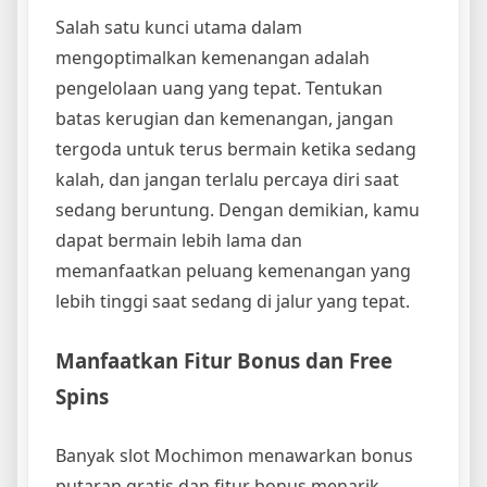
Salah satu kunci utama dalam
mengoptimalkan kemenangan adalah
pengelolaan uang yang tepat. Tentukan
batas kerugian dan kemenangan, jangan
tergoda untuk terus bermain ketika sedang
kalah, dan jangan terlalu percaya diri saat
sedang beruntung. Dengan demikian, kamu
dapat bermain lebih lama dan
memanfaatkan peluang kemenangan yang
lebih tinggi saat sedang di jalur yang tepat.
Manfaatkan Fitur Bonus dan Free
Spins
Banyak slot Mochimon menawarkan bonus
putaran gratis dan fitur bonus menarik