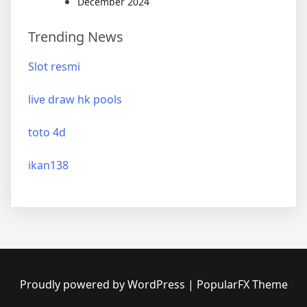
December 2024
Trending News
Slot resmi
live draw hk pools
toto 4d
ikan138
Proudly powered by WordPress
|
PopularFX Theme