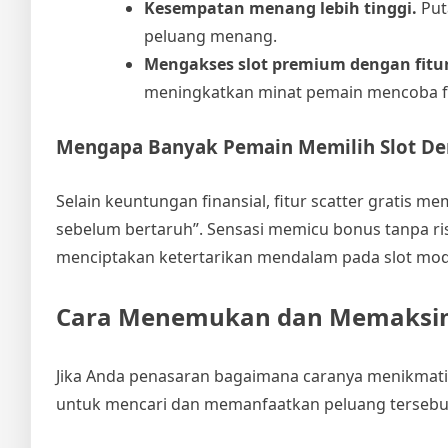
Kesempatan menang lebih tinggi.
Put
peluang menang.
Mengakses slot premium dengan fitur
meningkatkan minat pemain mencoba fit
Mengapa Banyak Pemain Memilih Slot Deng
Selain keuntungan finansial, fitur scatter gratis
sebelum bertaruh”. Sensasi memicu bonus tanpa ris
menciptakan ketertarikan mendalam pada slot mod
Cara Menemukan dan Memaksi
Jika Anda penasaran bagaimana caranya menikmati fi
untuk mencari dan memanfaatkan peluang tersebu