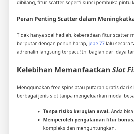
dibilang, fitur scatter seperti kunci pembuka pin
Peran Penting Scatter dalam Meningkatk
Tidak hanya soal hadiah, keberadaan fitur scatt
berputar dengan penuh harap,
jepe 77
lalu secara 
adrenalin langsung terpacu! Ini bagian dari daya t
Kelebihan Memanfaatkan
Slot F
Menggunakan free spins atau putaran gratis dari sl
berbagai jenis slot tanpa mengeluarkan modal bes
Tanpa risiko kerugian awal.
Anda bisa 
Memperoleh pengalaman fitur bonus
kompleks dan menguntungkan.