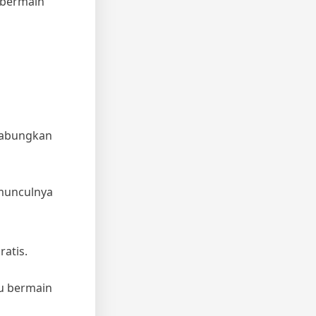
 bermain
igabungkan
munculnya
ratis.
u bermain