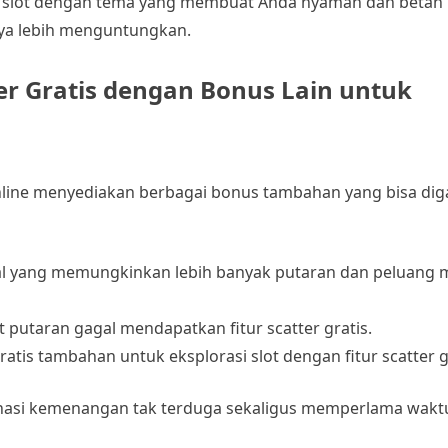
ih slot dengan tema yang membuat Anda nyaman dan betah
nya lebih menguntungkan.
er Gratis dengan Bonus Lain untuk
i online menyediakan berbagai bonus tambahan yang bisa d
 yang memungkinkan lebih banyak putaran dan peluang 
 putaran gagal mendapatkan fitur scatter gratis.
atis tambahan untuk eksplorasi slot dengan fitur scatter g
nasi kemenangan tak terduga sekaligus memperlama wakt