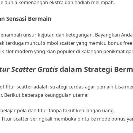
tu ke dunia kemenangan ekstra dan hadiah melimpah.
an Sensasi Bermain
er menambah unsur kejutan dan ketegangan. Bayangkan And
tak terduga muncul simbol scatter yang memicu bonus free 
arik slot modern yang kian populer di kalangan penikmat ga
itur Scatter Gratis
dalam Strategi Berm
ot fitur scatter adalah strategi cerdas agar pemain bisa m
ar. Berikut beberapa keunggulan utama:
belajar pola dan fitur tanpa takut kehilangan uang.
.
Fitur scatter seringkali membuka pintu ke mode bonus ya