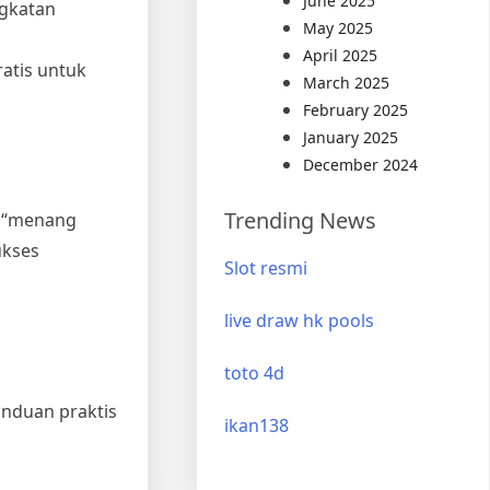
June 2025
ngkatan
May 2025
April 2025
atis untuk
March 2025
February 2025
January 2025
December 2024
Trending News
a “menang
ukses
Slot resmi
live draw hk pools
toto 4d
anduan praktis
ikan138