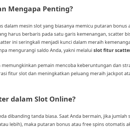
n Mengapa Penting?
sus dalam mesin slot yang biasanya memicu putaran bonus a
yang harus berbaris pada satu garis kemenangan, scatter bi
catter ini seringkali menjadi kunci dalam meraih kemenang
pa mengurangi saldo Anda, yakni melalui
slot fitur scatte
alah memungkinkan pemain mencoba keberuntungan dan stra
si fitur slot dan meningkatkan peluang meraih jackpot at
ter dalam Slot Online?
eda dibanding tanda biasa. Saat Anda bermain, jika jumlah 
au lebih), maka putaran bonus atau free spins otomatis akt